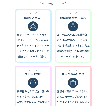
豊富なメニュー
地域密着型サービス
カット・パーマ・ヘアカラー
全国の200人以上の理美容師に
のほか、
フェイシャルエス
より
地域密着のサービス提供
テ・ネイル・メイク・
シェー
体制
を構築しています。各地
ビングなどエステさながらの
の病院や施設、
在宅のお客様
豊富なメニューをご提供。
がサービス対象です。
スピード対応
様々なお会計方法
高齢者の心身の状況は変わり
施設様に負担のかからない、
やすいもの。
急なスケジュー
またご利用者のご要望に沿っ
ル変更や突発的な
ご要望にも
たさ
まざまなお会計方法に対