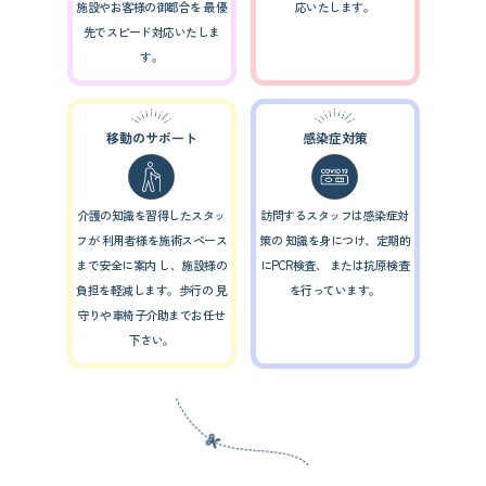
施設やお客様の御都合を
最優
応いたします。
先でスピード対応いたしま
す。
移動のサポート
感染症対策
介護の知識を習得したスタッ
訪問するスタッフは感染症対
フが
利用者様を施術スペース
策の
知識を身につけ、定期的
まで安全に案内
し、施設様の
にPCR検査、
または抗原検査
負担を軽減します。歩行の
見
を行っています。
守りや車椅子介助までお任せ
下さい。