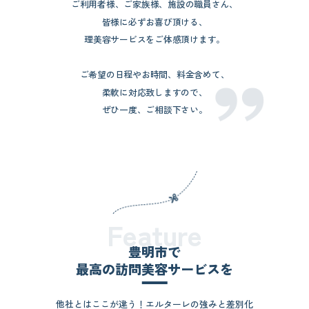
ご利用者様、ご家族様、施設の職員さん、
皆様に必ずお喜び頂ける、
理美容サービスをご体感頂けます。
ご希望の日程やお時間、料金含めて、
柔軟に対応致しますので、
ぜひ一度、ご相談下さい。
Feature
豊明市で
最高の訪問美容サービスを
他社とはここが違う！エルターレの強みと差別化