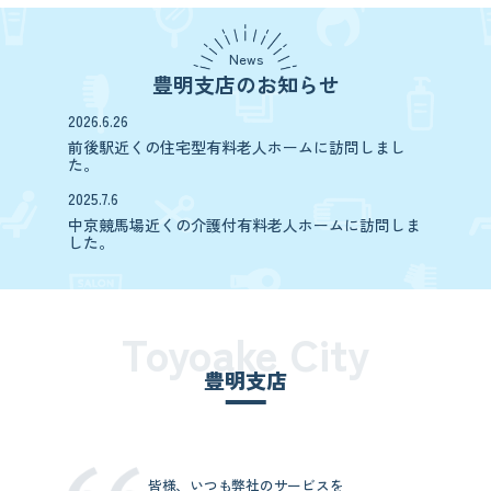
News
豊明支店のお知らせ
2026.6.26
前後駅近くの住宅型有料老人ホームに訪問しまし
た。
2025.7.6
中京競馬場近くの介護付有料老人ホームに訪問しま
した。
Toyoake City
豊明支店
皆様、いつも弊社のサービスを