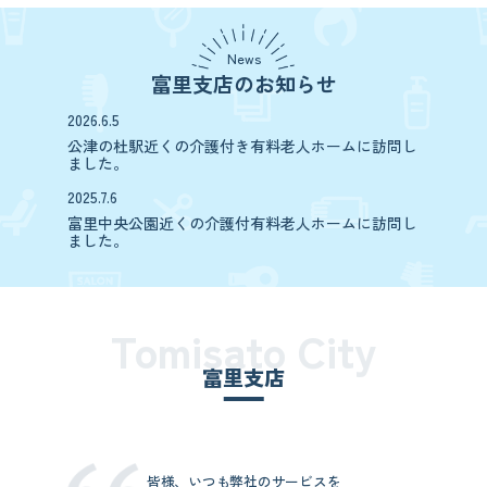
News
富里支店のお知らせ
2026.6.5
公津の杜駅近くの介護付き有料老人ホームに訪問し
ました。
2025.7.6
富里中央公園近くの介護付有料老人ホームに訪問し
ました。
Tomisato City
富里支店
皆様、いつも弊社のサービスを