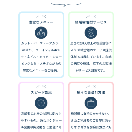
豊富なメニュー
地域密着型サービス
カット・パーマ・ヘアカラー
全国の200人以上の理美容師に
のほか、
フェイシャルエス
より
地域密着のサービス提供
テ・ネイル・メイク・
シェー
体制
を構築しています。各地
ビングなどエステさながらの
の病院や施設、
在宅のお客様
豊富なメニューをご提供。
がサービス対象です。
スピード対応
様々なお会計方法
高齢者の心身の状況は変わり
施設様に負担のかからない、
やすいもの。
急なスケジュー
またご利用者のご要望に沿っ
ル変更や突発的な
ご要望にも
たさ
まざまなお会計方法に対