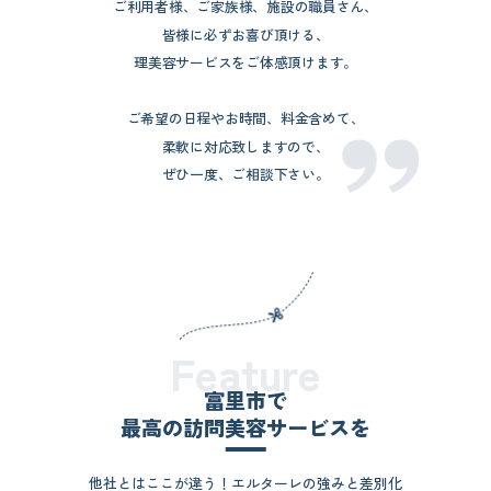
ご利用者様、ご家族様、施設の職員さん、
皆様に必ずお喜び頂ける、
理美容サービスをご体感頂けます。
ご希望の日程やお時間、料金含めて、
柔軟に対応致しますので、
ぜひ一度、ご相談下さい。
Feature
富里市で
最高の訪問美容サービスを
他社とはここが違う！エルターレの強みと差別化