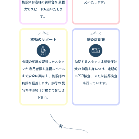
施設やお客様の御都合を
最優
応いたします。
先でスピード対応いたしま
す。
移動のサポート
感染症対策
介護の知識を習得したスタッ
訪問するスタッフは感染症対
フが
利用者様を施術スペース
策の
知識を身につけ、定期的
まで安全に案内
し、施設様の
にPCR検査、
または抗原検査
負担を軽減します。歩行の
見
を行っています。
守りや車椅子介助までお任せ
下さい。