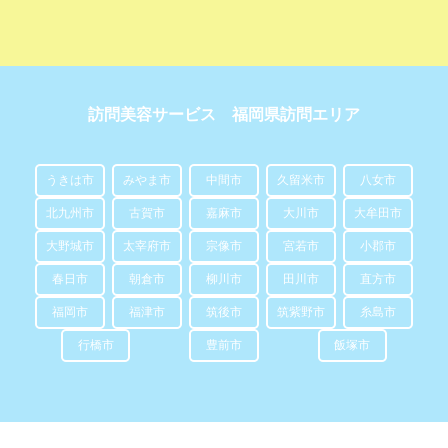
訪問美容サービス 福岡県訪問エリア
うきは市
みやま市
中間市
久留米市
八女市
北九州市
古賀市
嘉麻市
大川市
大牟田市
大野城市
太宰府市
宗像市
宮若市
小郡市
春日市
朝倉市
柳川市
田川市
直方市
福岡市
福津市
筑後市
筑紫野市
糸島市
行橋市
豊前市
飯塚市