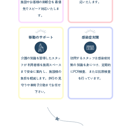
施設やお客様の御都合を
最優
応いたします。
先でスピード対応いたしま
す。
移動のサポート
感染症対策
介護の知識を習得したスタッ
訪問するスタッフは感染症対
フが
利用者様を施術スペース
策の
知識を身につけ、定期的
まで安全に案内
し、施設様の
にPCR検査、
または抗原検査
負担を軽減します。歩行の
見
を行っています。
守りや車椅子介助までお任せ
下さい。