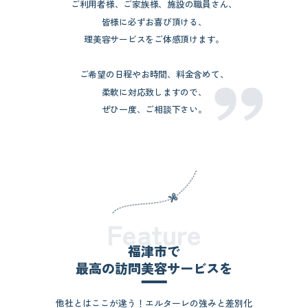
ご利用者様、ご家族様、施設の職員さん、
皆様に必ずお喜び頂ける、
理美容サービスをご体感頂けます。
ご希望の日程やお時間、料金含めて、
柔軟に対応致しますので、
ぜひ一度、ご相談下さい。
Feature
福津市で
最高の訪問美容サービスを
他社とはここが違う！エルターレの強みと差別化