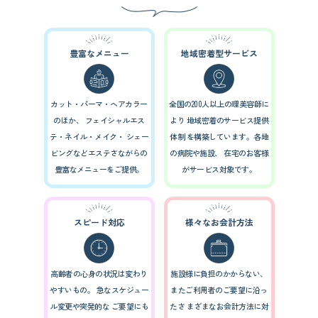
豊富なメニュー
地域密着型サービス
カット・パーマ・ヘアカラー
全国の200人以上の理美容師に
のほか、
フェイシャルエス
より
地域密着のサービス提供
テ・ネイル・メイク・
シェー
体制
を構築しています。各地
ビングなどエステさながらの
の病院や施設、
在宅のお客様
豊富なメニューをご提供。
がサービス対象です。
スピード対応
様々なお会計方法
高齢者の心身の状況は変わり
施設様に負担のかからない、
やすいもの。
急なスケジュー
またご利用者のご要望に沿っ
ル変更や突発的な
ご要望にも
たさ
まざまなお会計方法に対