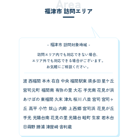
Area
福津市 訪問エリア
- 福津市 訪問対象地域 -
訪問エリア内でも対応できない場合、
エリア外でも対応できる場合がございます。
お気軽にご相談ください。
渡 西福間 本木 在自 中央 福間駅東 須多田 星ケ丘
宮司元町 福間南 有弥の里 大石 手光南 花見が浜
あけぼの 東福間 久末 津丸 桜川 八並 宮司 宮司ヶ
丘 高平 小竹 奴山 内殿 上西郷 宮司浜 花見が丘
手光 光陽台南 花見の里 光陽台 畦町 生家 若木台
日蒔野 勝浦 津屋崎 舎利蔵