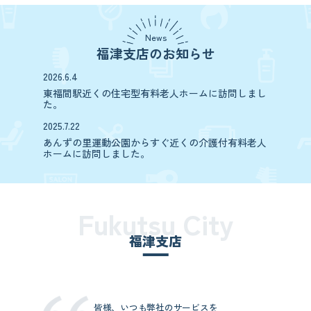
News
福津支店のお知らせ
2026.6.4
東福間駅近くの住宅型有料老人ホームに訪問しまし
た。
2025.7.22
あんずの里運動公園からすぐ近くの介護付有料老人
ホームに訪問しました。
Fukutsu City
福津支店
皆様、いつも弊社のサービスを