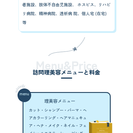
者施設、肢体不自由児施設、 ホスピス、リハビ
リ病院、精神病院、透析病 院、個人宅 (在宅)
等
Menu&Price
訪問理美容メニューと料金
menu
理美容メニュー
カット・シャンプー・パーマ・
ヘ
アカラーリング・ヘアマニュキュ
ア・
ヘナ・メイク・ネイル・
フェ