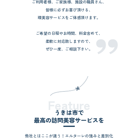
ご利用者様、ご家族様、施設の職員さん、
皆様に必ずお喜び頂ける、
理美容サービスをご体感頂けます。
ご希望の日程やお時間、料金含めて、
柔軟に対応致しますので、
ぜひ一度、ご相談下さい。
Feature
うきは市で
最高の訪問美容サービスを
他社とはここが違う！エルターレの強みと差別化