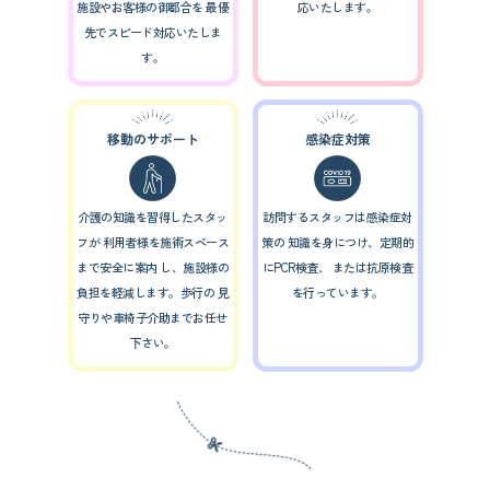
施設やお客様の御都合を
最優
応いたします。
先でスピード対応いたしま
す。
移動のサポート
感染症対策
介護の知識を習得したスタッ
訪問するスタッフは感染症対
フが
利用者様を施術スペース
策の
知識を身につけ、定期的
まで安全に案内
し、施設様の
にPCR検査、
または抗原検査
負担を軽減します。歩行の
見
を行っています。
守りや車椅子介助までお任せ
下さい。