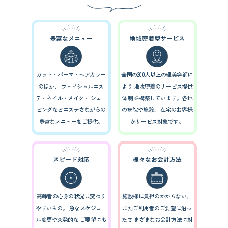
豊富なメニュー
地域密着型サービス
カット・パーマ・ヘアカラー
全国の200人以上の理美容師に
のほか、
フェイシャルエス
より
地域密着のサービス提供
テ・ネイル・メイク・
シェー
体制
を構築しています。各地
ビングなどエステさながらの
の病院や施設、
在宅のお客様
豊富なメニューをご提供。
がサービス対象です。
スピード対応
様々なお会計方法
高齢者の心身の状況は変わり
施設様に負担のかからない、
やすいもの。
急なスケジュー
またご利用者のご要望に沿っ
ル変更や突発的な
ご要望にも
たさ
まざまなお会計方法に対