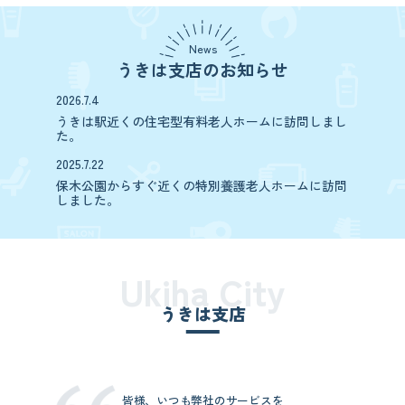
News
うきは支店のお知らせ
2026.7.4
うきは駅近くの住宅型有料老人ホームに訪問しまし
た。
2025.7.22
保木公園からすぐ近くの特別養護老人ホームに訪問
しました。
Ukiha City
うきは支店
皆様、いつも弊社のサービスを